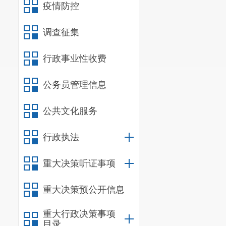
疫情防控
6.
其他需
调查征集
服务期限
服务范围
行政事业性收费
务收支及有关
公务员管理信息
服务标准
公共文化服务
采购限价
行政执法
三、资格
包括但不
重大决策听证事项
四、资料
重大决策预公开信息
（一）提
重大行政决策事项
（二）响
目录