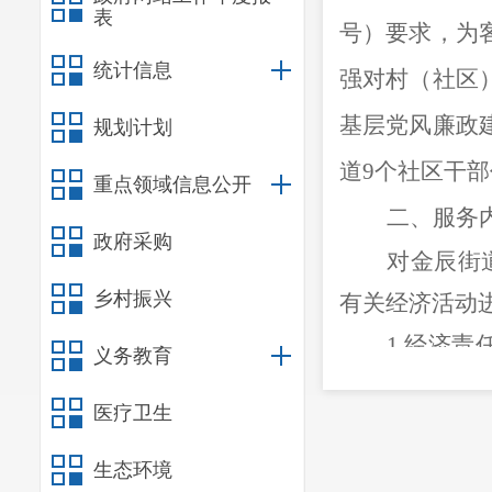
表
号）要求，为
统计信息
强对村（社区
基层党风廉政
规划计划
道
9
个社区干部
重点领域信息公开
二、服务
政府采购
对金辰街
乡村振兴
有关经济活动
1.
经济责
义务教育
等指标的增长
医疗卫生
2.
财务收
理、财务开支
生态环境