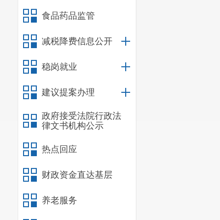
否及时、足额
食品药品监管
借集体资金、
减税降费信息公开
3.
债权债
款、为企业贷
稳岗就业
投资程序是否
建议提案办理
4.
政府拨
政府接受法院行政法
目、抓党建促
律文书机构公示
用及项目效益
热点回应
5.
集体资
财政资金直达基层
转等总体情况
标、政府采购
养老服务
情况。