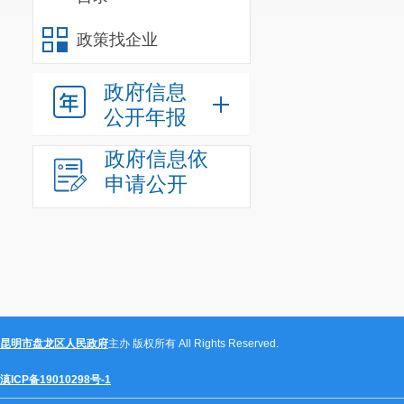
（三）截
政策找企业
（四）投
政府信息
（五）联
公开年报
五、成交原
政府信息依
申请公开
本项目采
求，对供应商
进行综合评审
六、联系
联系人：
昆明市盘龙区人民政府
主办 版权所有 All Rights Reserved.
滇ICP备19010298号-1