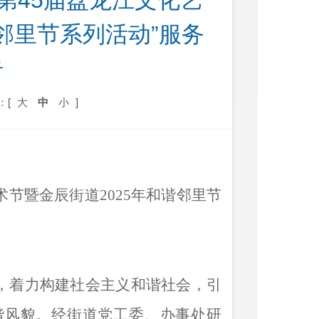
第45届盘龙江文化艺
邻里节系列活动”服务
告
：[
大
中
小
]
节暨金辰街道2025年和谐邻里节
，着力构建社会主义和谐社会，引
谐风貌。经街道党工委、办事处研