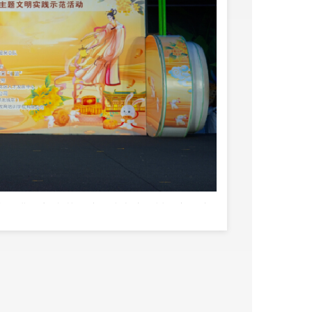
“月满华章”文艺汇演正式上演，川剧变脸演
；旗袍秀模特们步履翩跹，一步一韵，尽显东
粹艺术代代相传的生命力；古筝曲《灯火里的
演出期间穿插的中秋传统文化有奖问答，也吸