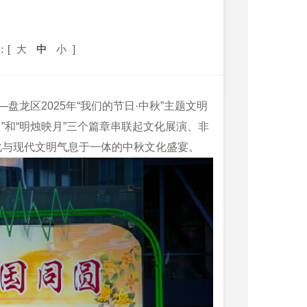
：[
大
中
小
]
—盘龙区2025年“我们的节日·中秋”主题文明
”和“明烛映月”三个篇章串联起文化展演、非
化与现代文明气息于一体的中秋文化盛宴。