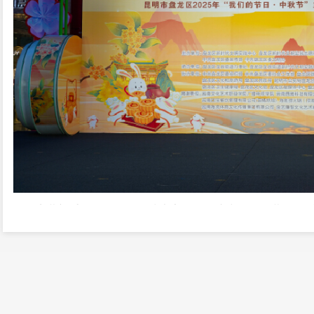
夜幕初垂，活动在倡导清廉家风的倡议中拉开帷幕。随后
员步履生风，瞬息间面容数变，与观众的互动引来阵阵喝彩
方典雅之美；少儿京剧《梨花颂》唱段字正腔圆，展现出国
中国》轻音流淌、旋律悠扬，映照着万家灯火的温暖璀璨。
引了观众的踊跃参与，现场气氛热烈欢快。