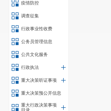
施建设。（
3
疫情防控
15273.63
平
调查征集
（
4
）盘龙区
行政事业性收费
水沟
910.45
米
四、总投
公务员管理信息
该项目总
公共文化服务
五、项目
行政执法
昆明市盘
理负责。
重大决策听证事项
六、其他
重大决策预公开信息
（一）按
重大行政决策事项
建设。
目录