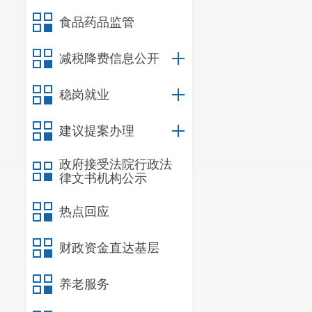
（
1
）盘龙
食品药品监管
（
2
）盘
减税降费信息公开
发城。
稳岗就业
（
3
）盘
道办事处青松
建议提案办理
（
4
）盘
政府接受法院行政法
律文书机构公示
交响小区附近
（二）项
热点回应
（
1
）盘
财政资金直达基层
水沟
555.40
养老服务
动场地面改造