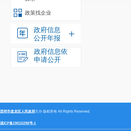
（二）严
政策找企业
理，严格控制
（三）严
政府信息
公开年报
标的投资项目
光交易。
政府信息依
申请公开
（四）根
工工资支付，
（五）拟
项目管理办法
（项目代码：
2
昆明市盘龙区人民政府
主办 版权所有 All Rights Reserved.
滇ICP备19010298号-1
附件：招