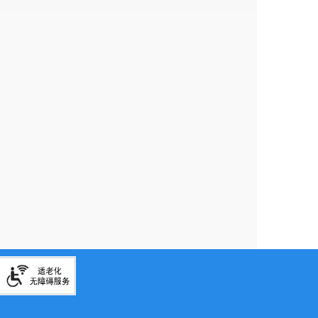
事的资格，还将被纳入盘龙区青少年科创人才
。“我们希望通过这样的赛事平台，‘以赛促