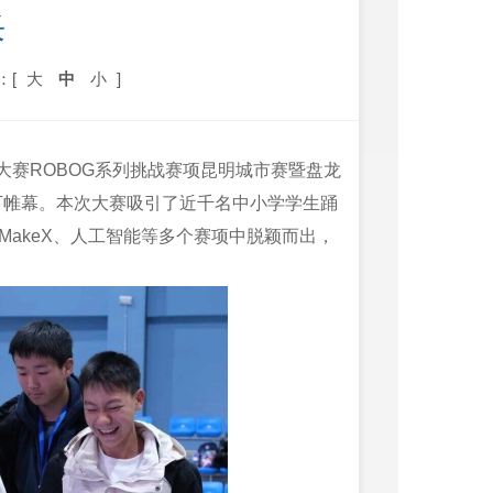
采
：[
大
中
小
]
计大赛ROBOG系列挑战赛项昆明城市赛暨盘龙
下帷幕。本次大赛吸引了近千名中小学学生踊
MakeX、人工智能等多个赛项中脱颖而出，