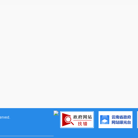
科普创新实验作品领域获得20多个奖项。
rved.
据悉，本次大赛的获奖队伍不仅能获得晋级更高层级赛
库，优先享受相关科研资源支持，为其科创之路提供持续动力