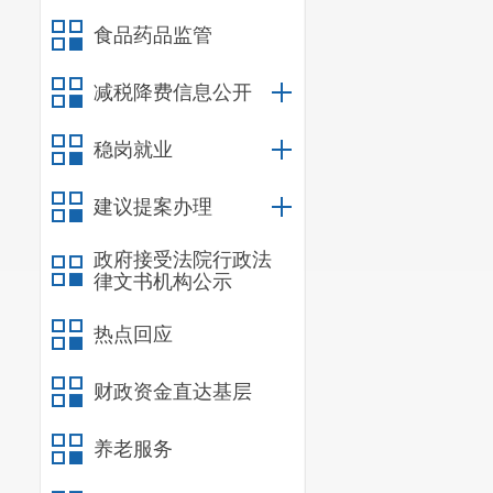
新建
5
米宽防
食品药品监管
化修复提升约
减税降费信息公开
四、总投
稳岗就业
该项目总
五、项目
建议提案办理
昆明市盘
政府接受法院行政法
律文书机构公示
责。
六、其他
热点回应
（一）按
财政资金直达基层
建设。
养老服务
（二）严