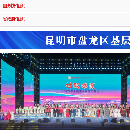
戴惠明调研辖区汽车企业
戴惠明调
国务院信息：
盘龙区委2026年度巡察工作会暨十三届...
盘龙区委
|
做好“六稳”工作 落实“六保”任务
|
公共卫生知识普及
戴惠明调研白沙河社区治理和东白沙河...
戴惠明与
省政府信息：
盘龙区在全国舞台唱响“幸福盘龙”建设“幸福好声音”
@国务院 我来说