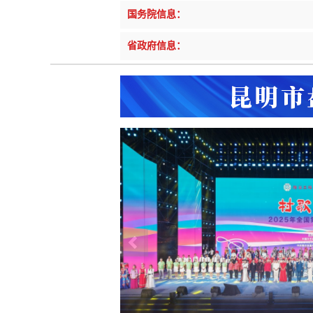
戴惠明调研辖区汽车企业
国务院信息：
盘龙区委2026年度巡察工作
|
做好“六稳”工作 落实“六保”任务
|
公
戴惠明调研白沙河社区治理和
省政府信息：
盘龙区在全国舞台唱响“幸福盘龙”建设“幸
@国务院 我来说