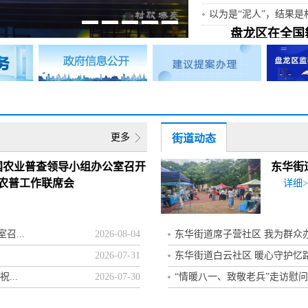
以为是“泥人”，结果是
盘龙区在全国舞
本届展演活动，云南省
迪庆州维西县傈僳娃娃组合
终云南省代表队
详细>>
区委全面深化改革委员
743.29亿元！上半年
更多
街道动态
戴惠明调研辖区汽车企
国农业普查领导小组办公室召开
东华街
戴惠明调研龙泉街道
农普工作联席会
详细>
盘龙区委2026年度巡察
昆明市盘龙区政务服务管
...
2026-08-04
东华街道席子营社区 我为群众办
昆明市盘龙区劳动人事争
2026-07-31
东华街道白云社区 暖心守护忆路同
昆明市盘龙区劳动人事争
...
2026-07-30
“情暖八一、致敬老兵”走访慰
昆明市盘龙区公共就业和人
2026年盘龙区残疾儿童