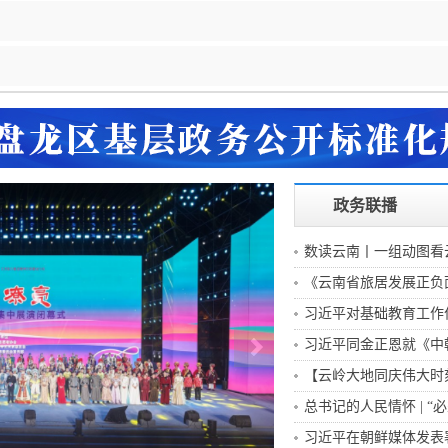
戴惠明调研龙泉街道
盘龙区委
会暨十三届...
盘龙区委政协工作会议召开
戴惠明调
共卫生知识普及
东白沙河...
戴惠明与成都广安商会一行座谈
区广电局
政务联播
数读云南丨一组动图看
《云南省旅居发展正负面
习近平对基础教育工作
习近平同金正恩就《中朝
【云岭大地同庆伟大时刻
总书记的人民情怀 | “
福好声音”
习近平在朝鲜媒体发表