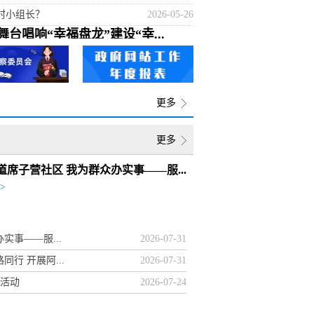
村小组长？
2026-05-26
台唱响“幸福盘龙”建设“幸...
文联组织带领昆明市盘龙区凸董箐苗族农民合唱团和
两支代表队参加全国集中展演及文艺大集的展示，最
更多
会召开第十五次会议
2026-07-30
盘龙区地区生产总值同比...
2026-07-30
更多
业
2026-07-29
道席子营社区 我为群众办实事——服...
2026-07-28
>
工作会暨十三届区委第...
2026-07-24
理局 关于采购档案...
2026-08-07
实事——服...
2026-07-31
议仲裁院公告（当事...
2026-08-06
行 开展阿...
2026-07-31
议仲裁院公告(当事...
2026-08-05
问活动
2026-07-24
才服务中心2026年...
2026-08-05
康复救助申请审批拟通...
2026-08-05