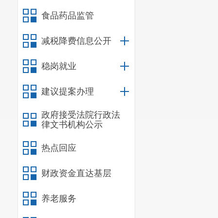
中3000万元
食品药品监管
类：
减税降费信息公开
(一)举办
1
.
举办第
稳岗就业
2.
举办第
建议提案办理
额的
75%
执行
政府接受法院行政法
3.
举办第
律文书机构公示
合计金额的
70
热点回应
（二）
举
财政资金直达基层
举办不同
合计金额的
75
养老服务
施意见第
9
条类