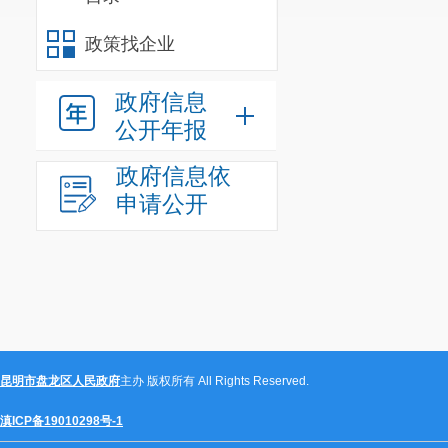
校
竣工验收前
政策找企业
（二）捐
政府信息
缴纳，于签订
公开年报
捐赠资金总额
政府信息依
所学校
竣工验
申请公开
五、鼓励
六、执行
协商的基础上
七、本补
昆明市盘龙区人民政府
主办 版权所有 All Rights Reserved.
相关解读：
滇ICP备19010298号-1
（试行）补充