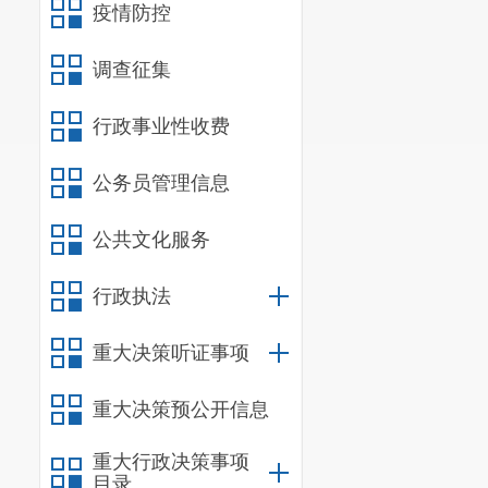
疫情防控
（三）
举
小学和初
调查征集
分学段合计金
行政事业性收费
第
9
条举办学校
公务员管理信息
二、优质
三、捐资
公共文化服务
认定标准，报
行政执法
四、
捐赠
重大决策听证事项
经双方协商
同
（一）捐
重大决策预公开信息
签订捐赠协议
重大行政决策事项
开学，
于学校
目录