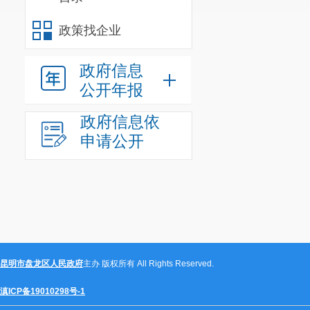
（一）绿色引
政策找企业
1.良田沃土
生产能力。到202
政府信息
系数提高到0.602
公开年报
2.绿色发展
药减量增效行动，
政府信息依
申请公开
点，实现测土配方技
园面积和有机认证
3.设施农业
农田尾水循环利用
54%以上。建设数
4.农业生物
农业外来入侵生物
昆明市盘龙区人民政府
主办 版权所有 All Rights Reserved.
物重大病虫害监测
滇ICP备19010298号-1
禽流感等疫情的报告