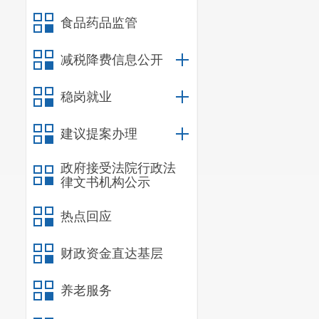
色农业示范区，重
食品药品监管
科技创新、农业景
减税降费信息公开
级保护区内实施“
有机农业，选引绿
稳岗就业
集中发展“小而精
流等。松华街道布
建议提案办理
展有机农业生产示
政府接受法院行政法
大水环境综合治理
律文书机构公示
发展。水源保护区
道要利用区位优势
热点回应
（三）发展目
到2024年
财政资金直达基层
加工业占农业总产
养老服务
1.粮食产业
产水平，持续扩大大