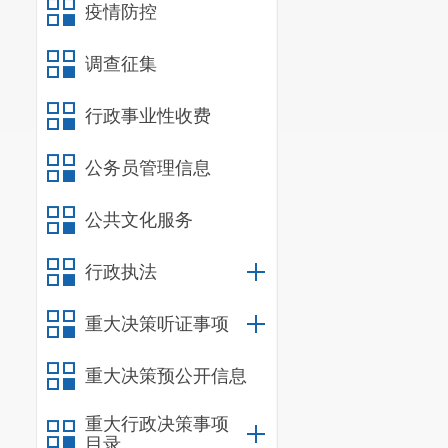
疫情防控
种面积、产量分别稳
2.蔬菜（含
调查征集
季、夏秋季蔬菜优
深加工产业。到20
行政事业性收费
3.林果产业
公务员管理信息
推广现代设施栽培模
4.中药材产
公共文化服务
子种苗繁育。到202
5.烟草产业
行政执法
2024年，全区烤
重大决策听证事项
以上，烟叶税2200
6.乡村旅游
重大决策预公开信息
村庄风貌，注重保
多种功能，挖掘乡
重大行政决策事项
目录
二、重点工程