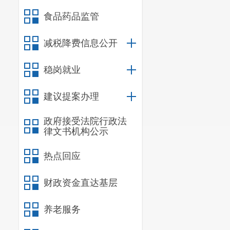
市政府也提出“大
食品药品监管
昆明主城核心区，
高庚：第一，
减税降费信息公开
电等多方面都有帮
市、区有经济贡献
稳岗就业
贡献大的民营企业
本地人吗？
建议提案办理
市民：我是土
政府接受法院行政法
高庚：欢迎您
律文书机构公示
系，感谢您的来电
热点回应
市民：高区长
财政资金直达基层
养老服务