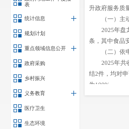
表
升政府服务质
统计信息
（一）主
2025
年盘
规划计划
条，其中食品
重点领域信息公开
（二）依
2025
年共
政府采购
结
2
件，均对申
乡村振兴
为
100%
。
义务教育
（三）政
做好政府
医疗卫生
监管、
“双随
生态环境
（四）政