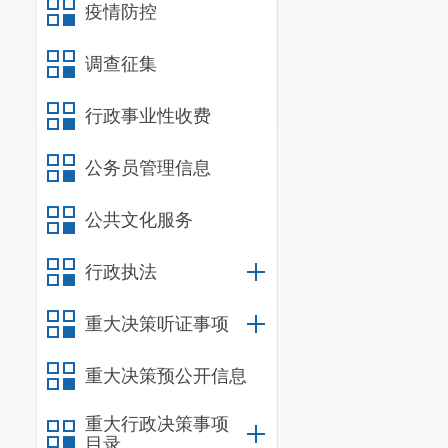
疫情防控
信息
调查征集
行政
行政
行政事业性收费
信息
公务员管理信息
行政事业
公共文化服务
三、收到
行政执法
（本列数据的勾
重大决策听证事项
一、本
重大决策预公开信息
二、上
重大行政决策事项
（二
目录