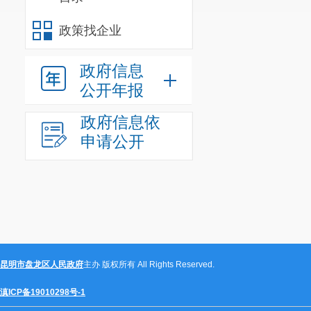
政策找企业
政府信息
（三）
公开年报
不予公
开
政府信息依
申请公开
（四）
三、本
无法提
年度办
供
理结果
（五）
昆明市盘龙区人民政府
主办 版权所有 All Rights Reserved.
不予处
理
滇ICP备19010298号-1