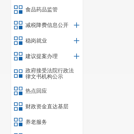
食品药品监管
通过主动
息工作，强化
减税降费信息公开
（五）监
稳岗就业
公开前进
实可信。
建议提案办理
二、主动
政府接受法院行政法
律文书机构公示
信息
热点回应
规
行政规范
财政资金直达基层
养老服务
信息
行政